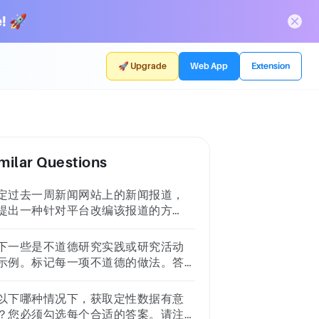
! 🚀
🚀 Upgrade
Web App
Extension
milar Questions
定过去一周新闻网站上的新闻报道，
提出一种针对平台改编该报道的方
，根据您在之前练习中研究的示例之
来建模您的改编。您需要什么样的媒
下一些是不道德研究实践或研究活动
资产来执行您的计划（例如图像、视
示例。标记每一项不道德的做法。答
、声音等） 您为什么选择这个平台以
选择组夸大观众人数。向完成调查的
您尝试改编的故事的方法。它将如何
与者提供奖励。当面试有 25 个自由文
以下哪种情况下，获取定性数据有意
助组织扩大并吸引受众。 （提示：不
问题时，告诉参与者面试将需要他们
？您必须勾选每个合适的答案。请注