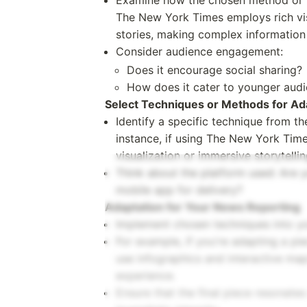
Examine how the chosen method or p
The New York Times employs rich visu
stories, making complex information
Consider audience engagement:
Does it encourage social sharing?
How does it cater to younger aud
Select Techniques or Methods for Ad
Identify a specific technique from t
instance, if using The New York Time
visualization or immersive storytelli
Think about the platform used: Are y
mobile app for delivery?
Adaptation for Your News Reporting
Implement chosen techniques into yo
For example, if you're adapting a pi
use infographics and interactive map
experience.
Ensure that the final piece resonate