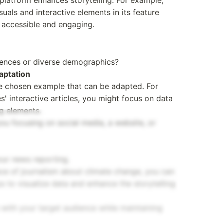
latform enhances storytelling. For example,
als and interactive elements in its feature
 accessible and engaging.
iences or diverse demographics?
aptation
he chosen example that can be adapted. For
s' interactive articles, you might focus on data
ng elements.
ou focusing on social media, a website, or
ur news reporting.
ece of journalism about climate change, you can
s to visualize data and enhance the storytelling
s with your target audience while maintaining