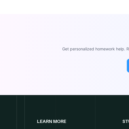
Get personalized homework help. Re
LEARN MORE
ST