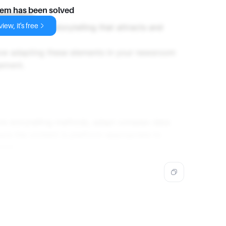
lem has been solved
aptation
iew, it's free
s innovative storytelling that attracts and
how adapting these elements in your newsroom
ement.
ve storytelling methods, adapt complex data
sure the content is platform-appropriate to
ent.