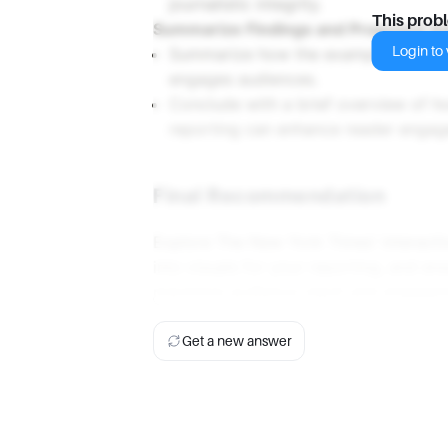
journalistic integrity.
This prob
Summarize Findings and Proposed Ad
Login to v
Summarize how the example illustrate
engages audiences.
Conclude with a brief overview of 
reporting can enhance reader engag
Final Recommendation
Explore The New York Times' interacti
into visuals for your reporting, and en
maximize audience reach and engagem
Get a new answer