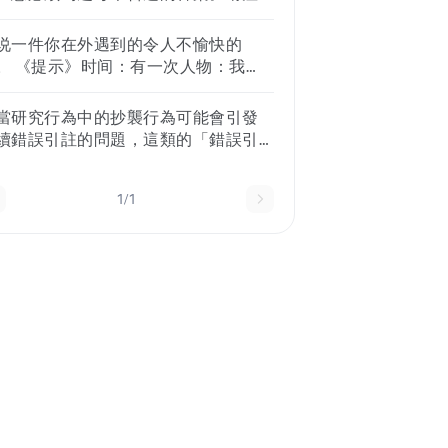
过度依赖平台本身吸引年轻受众的想
0 分钟。在没有事先警告的情况下向参
，错误答案将被扣分。答案选择组您
。）
者询问有关潜在创伤或触发事件的问
研究旨在了解您画廊的参观者所使用
说一件你在外遇到的令人不愉快的
。在进行采访之前提供通俗易懂的语
语言。您的研究旨在了解为什么视觉
。 《提示》时间：有一次人物：我
声明并征求知情同意。
术家不申请当地政府资助。您的研究
和家人/朋友）地点：公共场所 （图书
要了解墨尔本最受欢迎的文化活动。
、咖啡店、巴士站、商场、公共厕所...
當研究行為中的抄襲行為可能會引發
的研究想要建立一个理论来解释为什
）事情：详细描述细节解释原因：为
續錯誤引註的問題，這類的「錯誤引
 35 岁以下的人喜欢沉浸式剧院体验。
么令你不愉快提出看法：你认为怎么
」一般係指下列何者？ (1)抄襲者因為
才是对的你的反应：遇到这件事情，
有注意上下文而引註了錯誤資料。 (2)
做了什么/说了什么/有什么想法总结：
1/1
究者使用錯誤的寫作格式引註資料。
主题“公德心”如何连接
3)其他研究者（或讀者）誤以為該理論
型的原創者，其實是抄襲者，進而錯
引用。 (4)抄襲者抄襲的部分又被其他
究者抄襲。