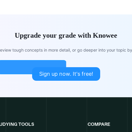
Upgrade your grade with Knowee
view tough concepts in more detail, or go deeper into your topic by 
Sign up now. It's free!
UDYING TOOLS
COMPARE