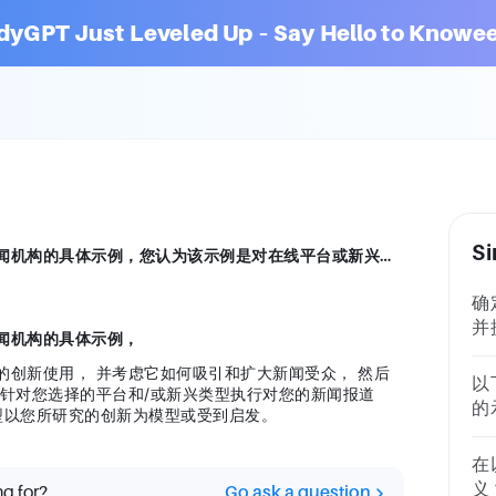
dyGPT Just Leveled Up – Say Hello to Knowee
Si
对于这项作业，您需要识别和分析一个主要新闻机构的具体示例，您认为该示例是对在线平台或新兴讲故事类型的创新使用，并考虑它如何吸引和扩大新闻受众，然后您将选择该示例中的技术或方法，并使用它们针对您选择的平台和/或新兴类型执行对您的新闻报道（来自评估 2）的改编，该平台和/或新兴类型以您所研究的创新为模型或受到启发。
确
并
闻机构的具体示例，
法
的创新使用， 并考虑它如何吸引和扩大新闻受众， 然后
一
以
们针对您选择的平台和/或新兴类型执行对您的新闻报道
体
的
类型以您所研究的创新为模型或受到启发。
频
案
及
参
在
帮
本
义
ng for?
Go ask a question