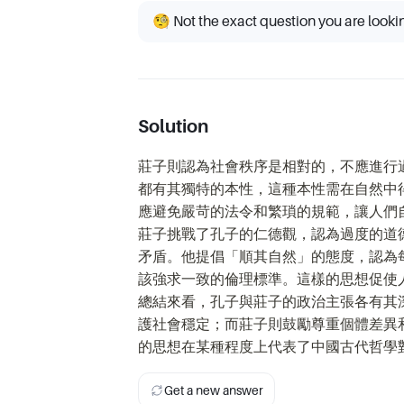
🧐 Not the exact question you are looki
Solution
莊子則認為社會秩序是相對的，不應進行
都有其獨特的本性，這種本性需在自然中
應避免嚴苛的法令和繁瑣的規範，讓人們
莊子挑戰了孔子的仁德觀，認為過度的道
矛盾。他提倡「順其自然」的態度，認為
該強求一致的倫理標準。這樣的思想促使
總結來看，孔子與莊子的政治主張各有其
護社會穩定；而莊子則鼓勵尊重個體差異
的思想在某種程度上代表了中國古代哲學
Get a new answer