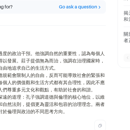
動
仁厲
案
ng for?
Go ask a question
來
参
揭
是
本
和
禮
1
众
与
略
關
题
集
者
言
2
學
《
過度的政治干預。他強調自然的重要性，認為每個人
制
对
為
得以發展。莊子提倡無為而治，強調在治理國家時，
言
自由地追求自己的生活方式。
重
德規範會限制人的自由，反而可能導致社會的緊張和
原
每個人的價值觀和生活方式都有其合理性，因此不應
視
人們尊重多元文化和觀點，有助於社會的和諧。
深遠的道理：孔子強調道德與倫理的核心地位，以維
和自然法則，提倡更為靈活和包容的治理理念。兩者
對於倫理與政治的不同思考方向。