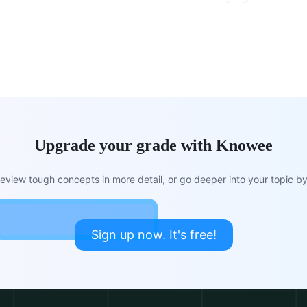
Upgrade your grade with Knowee
view tough concepts in more detail, or go deeper into your topic by 
Sign up now. It's free!