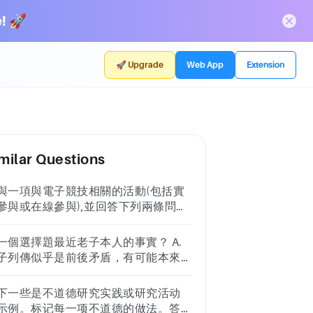
! 🚀
🚀 Upgrade
Web App
Extension
milar Questions
與一項與電子競技相關的活動(包括實
參與或在線參與),並回答下列兩條問
:1. 描述您參與的活動內容和過程。分
該活動在電子競技生態系統中的意義
一個選擇題最近老子本人的事實？ A.
功能。2. 列舉該活動涉及的三個主要
子列傳似乎是前後矛盾，有可能本來
份者及其特徵。持份者包括但不限於:
歷史人物 。 B. 老子列傳似乎是前
動參與者、主辦方、贊助商、遊戲開
矛盾，有可能是因為老子會在不同的
下一些是不道德研究实践或研究活动
商等。為每個持份者簡要概述其在活
世代出現。 C. 老子是楚國苦縣里
示例。标记每一项不道德的做法。答