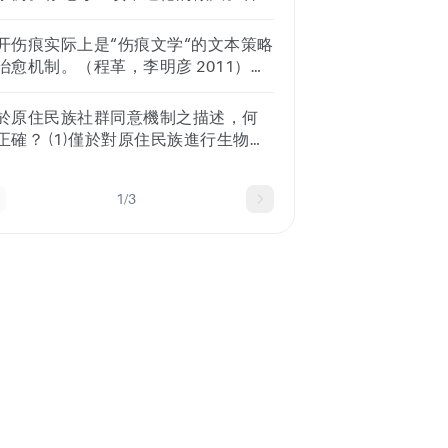
中的作用
鄉曲仁里人，姓李名耳。 D. 老子本
选择组夸大观众人数。向完成调查的
是楚國人，真名叫老萊子。他與孔子
与者提供奖励。当面试有 25 个自由文
开伤痕实际上是“伤痕文学“的文本策略
同時代的人，孔子曾經有拜訪他問
问题时，告诉参与者面试将需要他们
治愈机制。（程革，李明彦 2011）在
。
0 分钟。在没有事先警告的情况下向参
多的”伤痕电影“作品中，如此的文本策
者询问有关潜在创伤或触发事件的问
和治愈机制也通过不同的方式得到了
於原住民族社群同意機制之描述，何
。在进行采访之前提供通俗易懂的语
中的体现。 （《光影中国》，艾青，
正確？ (1)僅於對原住民族進行生物醫
声明并征求知情同意。
021，复旦大学出版社）请结合电影
研究時才須落實原住民族社群同意機
天云上传奇》或《巴山夜雨》谈谈你
。 (2)我國無相關法律規範供研究者作
这一观点的看法。
1/3
依循，研究者須參考國際公約或宣
。 (3)原住民族社群同意機制是為了尊
原住民族過去對國家的貢獻。 (4)落實
住民族社群同意機制，可避免種族歧
和污名化的風險。