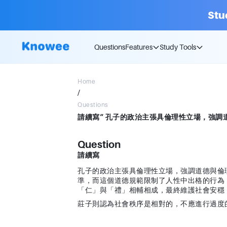
Stu
Questions
Features
Study Tools
Home
/
Questions
Question
請續寫
孔子的政治主張具倫理性立場，強調道德與倫
準，而這個道德規範限制了人性中出格的行為
「仁」與「禮」相輔相成，最終維護社會安穩
莊子則認為社會秩序是相對的，不應進行過度