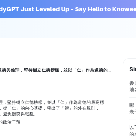
dyGPT Just Leveled Up – Say Hello to Knowee
Si
請續寫“ 孔子的政治主張具倫理性立場，強調道德與倫理，堅持樹立仁德榜樣，並以「仁」作為道德的最高標準，而這個道德規範限制了人性中出格的行為，從「仁」的內心基礎，帶出了「禮」的外在規則，「仁」與「禮」相輔相成，最終維護社會安穩，避免衝突與戰亂。 莊子則認為社會秩序是相對的，不應進行過度的政治干預 ”
參
地
題
理，堅持樹立仁德榜樣，並以「仁」作為道德的最高標
析
哪
，從「仁」的內心基礎，帶出了「禮」的外在規則，
和
老
，避免衝突與戰亂。
持
不是個
的政治干預
活
後
以
發
地方和
的