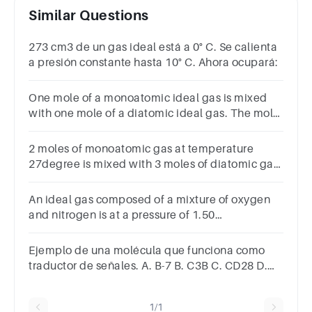
Similar Questions
273 cm3 de un gas ideal está a 0° C. Se calienta
a presión constante hasta 10° C. Ahora ocupará:
One mole of a monoatomic ideal gas is mixed
with one mole of a diatomic ideal gas. The molar
specific heat of the mixture at constant volume
is832R2R2.5R
2 moles of monoatomic gas at temperature
27degree is mixed with 3 moles of diatomic gas
at temperature 127 degree then temperature of
mixture is approximately
An ideal gas composed of a mixture of oxygen
and nitrogen is at a pressure of 1.50
atmospheres and a temperature of 25.0°C. What
is the molar density?
Ejemplo de una molécula que funciona como
traductor de señales. A. B-7 B. C3B C. CD28 D.
STAT
1/1